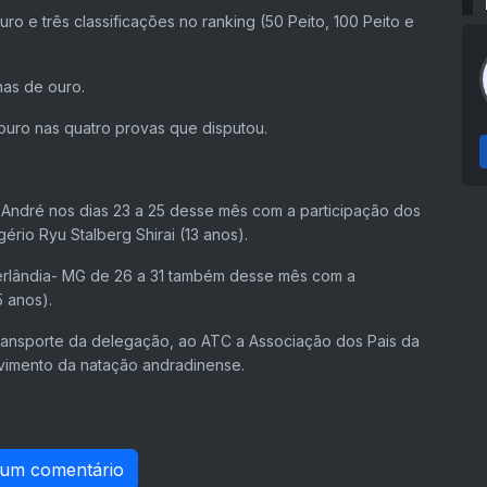
ro e três classificações no ranking (50 Peito, 100 Peito e
has de ouro.
 ouro nas quatro provas que disputou.
o André nos dias 23 a 25 desse mês com a participação dos
ério Ryu Stalberg Shirai (13 anos).
erlândia- MG de 26 a 31 também desse mês com a
5 anos).
ansporte da delegação, ao ATC a Associação dos Pais da
vimento da natação andradinense.
 um comentário