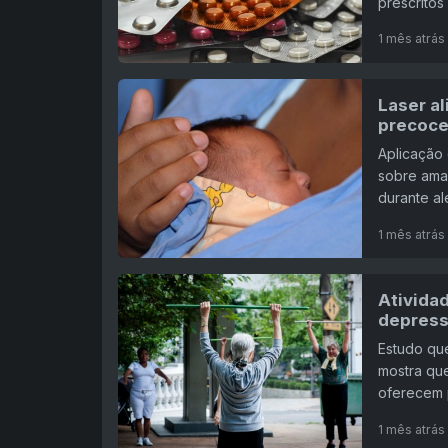
prescritos
1 mês atrás
Laser a
precoce
Aplicação 
sobre ama
durante al
1 mês atrás
Atividad
depress
Estudo que
mostra qu
oferecem 
1 mês atrás