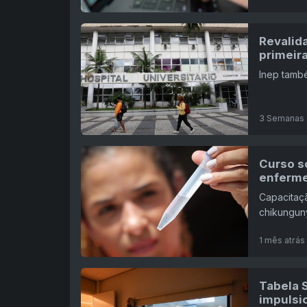
Revalida
primeir
Inep també
3 Semanas 
Curso s
enferme
Capacitaç
chikungun
1 mês atrás
Tabela 
impulsi