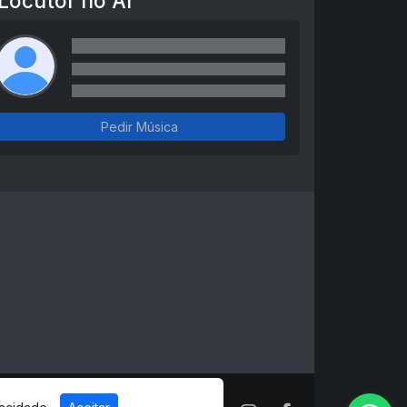
Locutor no Ar
Pedir Música