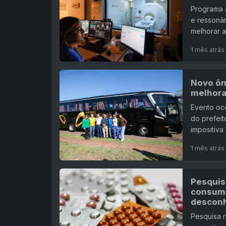
Programa a
e ressonân
melhorar a
1 mês atrás
Novo ôn
melhora
Evento oc
do prefei
impositiva
1 mês atrás
Pesquis
consum
desconh
Pesquisa 