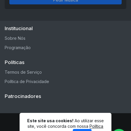
Institucional
Sobre Nós
Programação
Políticas
Termos de Serviço
Política de Privacidade
Patrocinadores
Este site usa cookies!
Ao utilizar esse
© Rádio ES - Todos os direitos reservados.
site, você concorda com nossa
Política