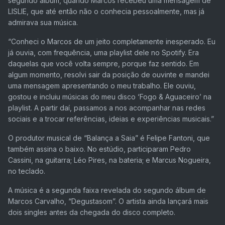
segundo álbum, quando Marcos recebeu uma mensagem de
LISLIE, que até então não o conhecia pessoalmente, mas já
admirava sua música.
“Conheci o Marcos de um jeito completamente inesperado. Eu
já ouvia, com frequência, uma playlist dele no Spotify. Era
daquelas que você volta sempre, porque faz sentido. Em
algum momento, resolvi sair da posição de ouvinte e mandei
uma mensagem apresentando o meu trabalho. Ele ouviu,
gostou e incluiu músicas do meu disco ‘Fogo & Aguaceiro’ na
playlist. A partir daí, passamos a nos acompanhar nas redes
sociais e a trocar referências, ideias e experiências musicais.”
O produtor musical de “Balança a Saia” é Felipe Fantoni, que
também assina o baixo. No estúdio, participaram Pedro
Cassini, na guitarra; Léo Pires, na bateria; e Marcus Nogueira,
no teclado.
A música é a segunda faixa revelada do segundo álbum de
Marcos Carvalho, “Degustasom”. O artista ainda lançará mais
dois singles antes da chegada do disco completo.