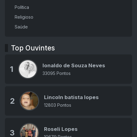
Política
Religioso
Saúde
Top Ouvintes
Ionaldo de Souza Neves
1
33095 Pontos
Lincoln batista lopes
2
12803 Pontos
Roseli Lopes
3
10679 Pontos