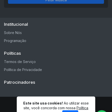
Institucional
Sobre Nós
Programação
Políticas
Termos de Serviço
Política de Privacidade
Patrocinadores
Este site usa cookies!
Ao utilizar esse
© Rádio ES - Todos os direitos reservados.
site, você concorda com nossa
Política