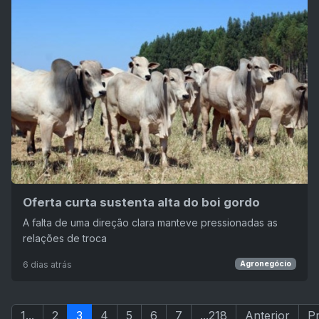
Oferta curta sustenta alta do boi gordo
A falta de uma direção clara manteve pressionadas as
relações de troca
6 dias atrás
Agronegócio
1...
2
3
4
5
6
7
...218
Anterior
P