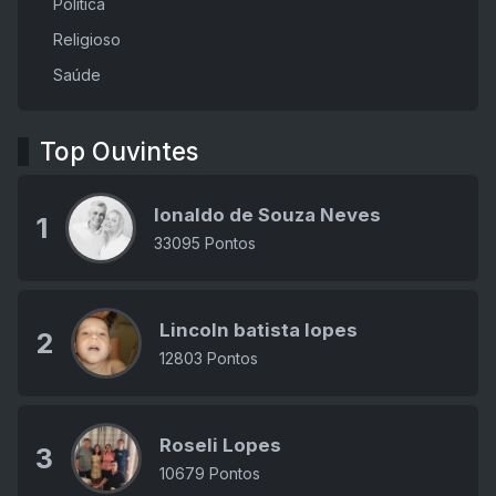
Política
Religioso
Saúde
Top Ouvintes
Ionaldo de Souza Neves
1
33095 Pontos
Lincoln batista lopes
2
12803 Pontos
Roseli Lopes
3
10679 Pontos